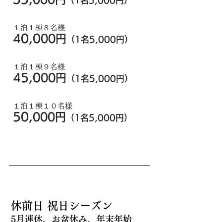
（1名5,000円）
１泊１棟８名様
40,0
00円
（1
名5
,000
円）
１泊１棟９名様
45
,0
00円
（1
名5
,000
円）
１泊１棟１０名様
50
,
0
00円
（
1
名5
,000円）
休前日 祝日シーズン
5月連休、お盆休み
、年末年始